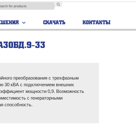
ЕШЕНИЯ
СКАЧАТЬ
КОНТАКТЫ
А30БД.9-33
TRIAL
Аккумуляторные
шкафы
йного преобразования с трехфазным
ю 30 кВА с подключением внешних
оэффициент мощности 0,9. Возможность
вместимость с генераторными
ая способность.