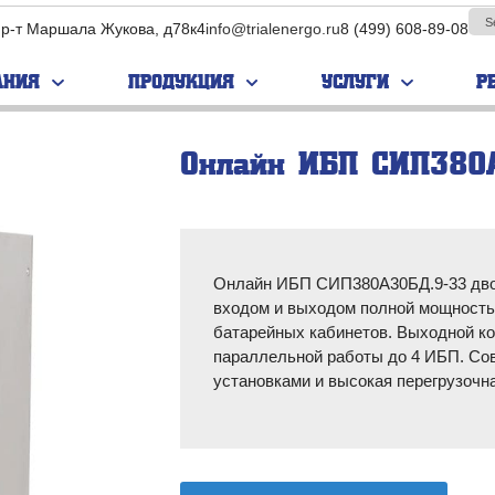
пр-т Маршала Жукова, д78к4
info@trialenergo.ru
8 (499) 608-89-08
АНИЯ
ПРОДУКЦИЯ
УСЛУГИ
Р
Онлайн ИБП СИП380
ПАРУС
EVADA
нс­фор­ма­
Бес­транс­фор­ма­
Бес­транс­фор­ма­
е ИБП
тор­ные ИБП
тор­ные ИБП
ор­ма­тор­
Транс­фор­ма­тор­
Транс­фор­ма­тор­
Онлайн ИБП СИП380А30БД.9-33 дво
П
ные ИБП
ные ИБП
входом и выходом полной мощность
ные ИБП
Модульные ИБП
Модульные ИБП
батарейных кабинетов. Выходной к
параллельной работы до 4 ИБП. Со
Промышленные
Промышленные
установками и высокая перегрузочн
ИБП
ИБП