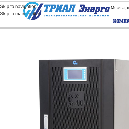
Skip to navigation
Москва, 
Skip to main content
КОМП
BORRI
EAST
Бес­транс­фор­ма­
Бес­тра
тор­ные ИБП
тор­ны
Транс­фор­ма­тор­
Транс­ф
ные ИБП
ные ИБ
Промышленные
Модуль
ИБП
Промышленные
инверторы
Частотные
преобразователи
Промышленные