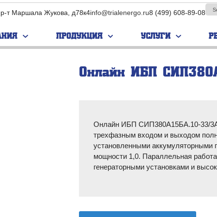
пр-т Маршала Жукова, д78к4
info@trialenergo.ru
8 (499) 608-89-08
АНИЯ
ПРОДУКЦИЯ
УСЛУГИ
Р
Онлайн ИБП СИП380
ПАРУС
EVADA
нс­фор­ма­
Бес­транс­фор­ма­
Бес­транс­фор­ма­
е ИБП
тор­ные ИБП
тор­ные ИБП
ор­ма­тор­
Транс­фор­ма­тор­
Транс­фор­ма­тор­
Онлайн ИБП СИП380А15БА.10-33/3АГ
П
ные ИБП
ные ИБП
трехфазным входом и выходом полн
ные ИБП
Модульные ИБП
Модульные ИБП
установленными аккумуляторными 
мощности 1,0. Параллельная работ
Промышленные
Промышленные
генераторными установками и высок
ИБП
ИБП