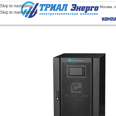
Skip to navigation
Москва, 
Skip to main content
КОМП
BORRI
EAST
Бес­транс­фор­ма­
Бес­тра
тор­ные ИБП
тор­ны
Транс­фор­ма­тор­
Транс­ф
ные ИБП
ные ИБ
Промышленные
Модуль
ИБП
Промышленные
инверторы
Частотные
преобразователи
Промышленные