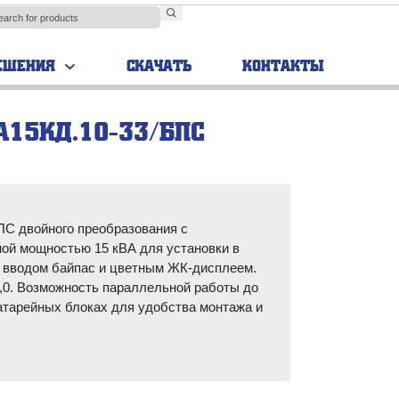
ЕШЕНИЯ
СКАЧАТЬ
КОНТАКТЫ
А15КД.10-33/БПС
TRIAL
Аккумуляторные
шкафы
С двойного преобразования с
ой мощностью 15 кВА для установки в
м вводом байпас и цветным ЖК-дисплеем.
0. Возможность параллельной работы до
атарейных блоках для удобства монтажа и