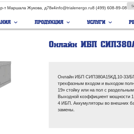
пр-т Маршала Жукова, д78к4
info@trialenergo.ru
8 (499) 608-89-08
АНИЯ
ПРОДУКЦИЯ
УСЛУГИ
Р
Онлайн ИБП СИП380
ПАРУС
EVADA
нс­фор­ма­
Бес­транс­фор­ма­
Бес­транс­фор­ма­
е ИБП
тор­ные ИБП
тор­ные ИБП
ор­ма­тор­
Транс­фор­ма­тор­
Транс­фор­ма­тор­
Онлайн ИБП СИП380А15КД.10-33/БП
П
ные ИБП
ные ИБП
трехфазным входом и выходом полн
ные ИБП
Модульные ИБП
Модульные ИБП
19» стойку или на пол с раздельны
Выходной коэффициент мощности 1,
Промышленные
Промышленные
4 ИБП. Аккумуляторы во внешних б
ИБП
ИБП
замены.