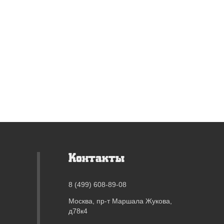
Контакты
8 (499) 608-89-08
Москва, пр-т Маршала Жукова,
д78к4