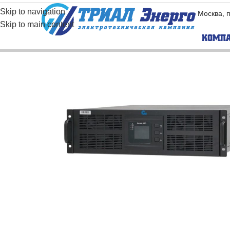
Skip to navigation
Москва, 
Skip to main content
КОМП
BORRI
EAST
Бес­транс­фор­ма­
Бес­тра
тор­ные ИБП
тор­ны
Транс­фор­ма­тор­
Транс­ф
ные ИБП
ные ИБ
Промышленные
Модуль
ИБП
Промышленные
инверторы
Частотные
преобразователи
Промышленные