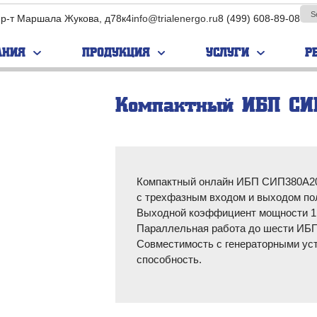
пр-т Маршала Жукова, д78к4
info@trialenergo.ru
8 (499) 608-89-08
АНИЯ
ПРОДУКЦИЯ
УСЛУГИ
Р
Компактный ИБП СИ
ПАРУС
EVADA
нс­фор­ма­
Бес­транс­фор­ма­
Бес­транс­фор­ма­
е ИБП
тор­ные ИБП
тор­ные ИБП
ор­ма­тор­
Транс­фор­ма­тор­
Транс­фор­ма­тор­
Компактный онлайн ИБП СИП380А20
П
ные ИБП
ные ИБП
с трехфазным входом и выходом по
ные ИБП
Модульные ИБП
Модульные ИБП
Выходной коэффициент мощности 1,
Параллельная работа до шести ИБП
Промышленные
Промышленные
Совместимость с генераторными уст
ИБП
ИБП
способность.