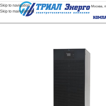
Skip to navigation
Москва, 
Skip to main content
КОМП
BORRI
EAST
Бес­транс­фор­ма­
Бес­тра
тор­ные ИБП
тор­ны
Транс­фор­ма­тор­
Транс­ф
ные ИБП
ные ИБ
Промышленные
Модуль
ИБП
Промышленные
инверторы
Частотные
преобразователи
Промышленные