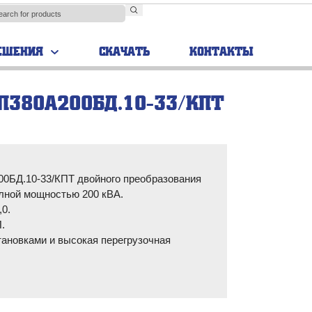
ЕШЕНИЯ
СКАЧАТЬ
КОНТАКТЫ
П380А200БД.10-33/КПТ
TRIAL
Аккумуляторные
шкафы
0БД.10-33/КПТ двойного преобразования
лной мощностью 200 кВА.
0.
.
ановками и высокая перегрузочная