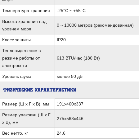
Температура хранения
-25°C ~ +55°C
Высота хранения над
0 ~ 10000 метров (рекомендованная)
уровнем моря
Класс защиты
IP20
Тепловыделение в
режиме работы от
613 BTU/час (180 Вт)
электросети
Уровень шума
менее 50 дБ
ФИЗИЧЕСКИЕ ХАРАКТЕРИСТИКИ
Размер (Ш х Г х В), мм
191x460x337
Размер упаковки (Ш х Г
275x563x446
х В), мм
Вес нетто, кг
24,6