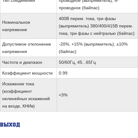
Тип соединения
проводное (выпрямитель), 4-
проводное (байпас)
400В перем. тока, три фазы
Номинальное
(выпрямитель) 380/400/415В перем.
напряжение
тока, три фазы с нейтралью (байпас)
Допустимое отклонение
-20%, +15% (выпрямитель); ±10%
напряжения
(байпас)
Частота и диапазон
50/60Гц, 45...65Гц
Коэффициент мощности
0.99
Искажение тока
(коэффициент
<3%
нелинейных искажений
на входе, КНИв)
ВЫХОД