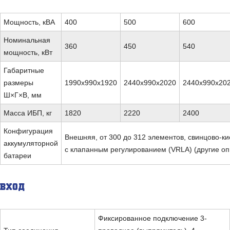
Мощность, кВА
400
500
600
Номинальная
360
450
540
мощность, кВт
Габаритные
размеры
1990x990x1920
2440x990x2020
2440x990x20
Ш×Г×В, мм
Масса ИБП, кг
1820
2220
2400
Конфигурация
Внешняя, от 300 до 312 элементов, свинцово-к
аккумуляторной
с клапанным регулированием (VRLA) (другие оп
батареи
ВХОД
Фиксированное подключение 3-