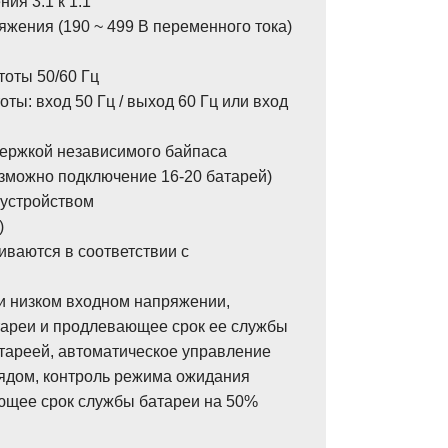
ия 3:1 к 1:1
жения (190 ~ 499 В переменного тока)
тоты 50/60 Гц
ты: вход 50 Гц / выход 60 Гц или вход
держкой независимого байпаса
озможно подключение 16-20 батарей)
устройством
)
иваются в соответствии с
и низком входном напряжении,
ареи и продлевающее срок ее службы
тареей, автоматическое управление
дом, контроль режима ожидания
ающее срок службы батареи на 50%