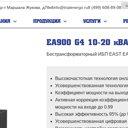
пр-т Маршала Жукова, д78к4
info@trialenergo.ru
8 (499) 608-89-08
АНИЯ
ПРОДУКЦИЯ
УСЛУГИ
Р
EA900 G4 10-20 кВА 
ПАРУС
EVADA
Бестрансформаторный ИБП EAST EA9
нс­фор­ма­
Бес­транс­фор­ма­
Бес­транс­фор­ма­
е ИБП
тор­ные ИБП
тор­ные ИБП
ор­ма­тор­
Транс­фор­ма­тор­
Транс­фор­ма­тор­
П
ные ИБП
ные ИБП
Высокочастотная технология онл
ные ИБП
Модульные ИБП
Модульные ИБП
Усовершенствованная технология
Коэффициент мощности на выход
Промышленные
Промышленные
ИБП
ИБП
Активная коррекция коэффициен
мощности на входе до 0.99
Высокая эффективность 95% (до
Усовершенствованная цифровая 