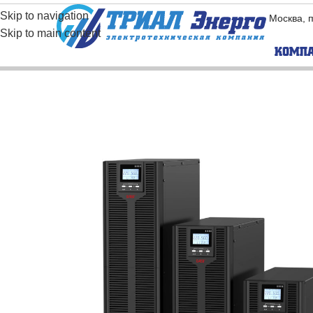
Skip to navigation
Москва, 
Skip to main content
КОМП
BORRI
EAST
Бес­транс­фор­ма­
Бес­тра
тор­ные ИБП
тор­ны
Транс­фор­ма­тор­
Транс­ф
ные ИБП
ные ИБ
Промышленные
Модуль
ИБП
Промышленные
инверторы
Частотные
преобразователи
Промышленные